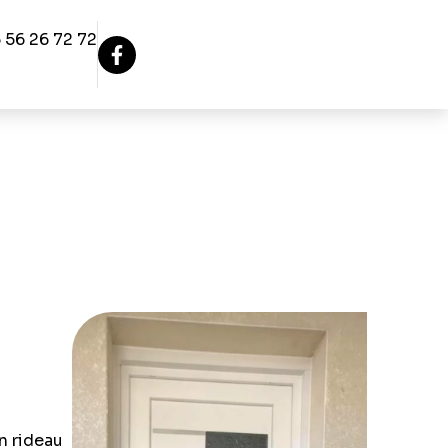
 56 26 72 72
n rideau