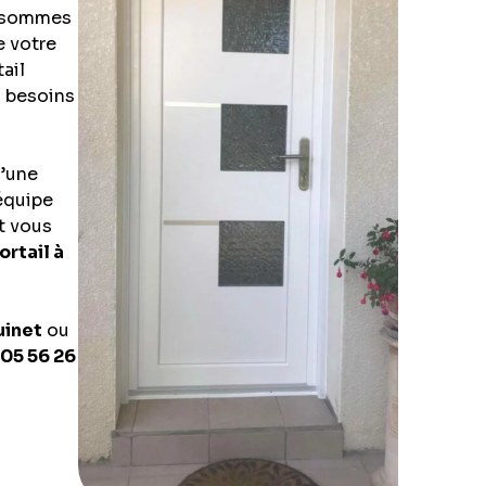
 sommes
e votre
ail
s besoins
d’une
équipe
et vous
ortail à
uinet
ou
05 56 26